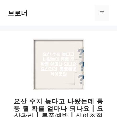
컨
텐
브로너
메
츠
로
뉴
건
너
뛰
기
요산 수치 높다고 나왔는데 통
풍 될 확률 얼마나 되나요 | 요
산관리 | 통풍예방 | 식이조절