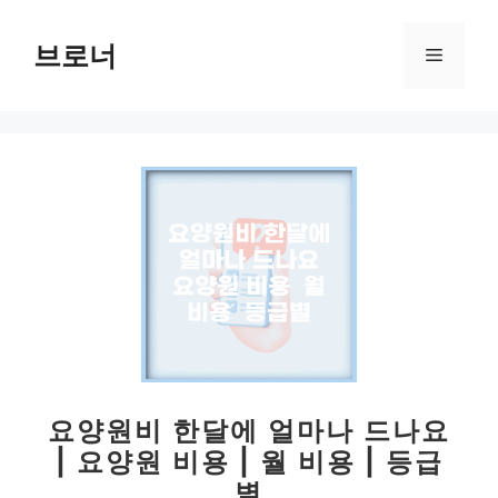
컨
텐
브로너
메
츠
로
뉴
건
너
뛰
기
요양원비 한달에 얼마나 드나요
| 요양원 비용 | 월 비용 | 등급
별