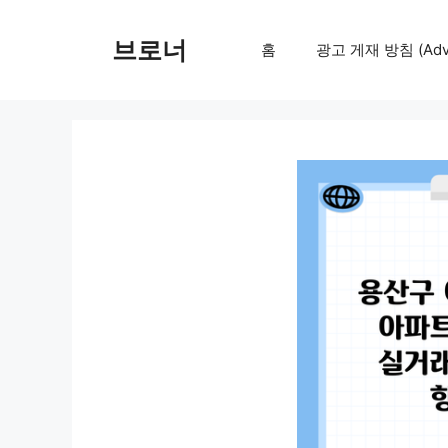
컨
텐
브로너
홈
광고 게재 방침 (Adver
츠
로
건
너
뛰
기