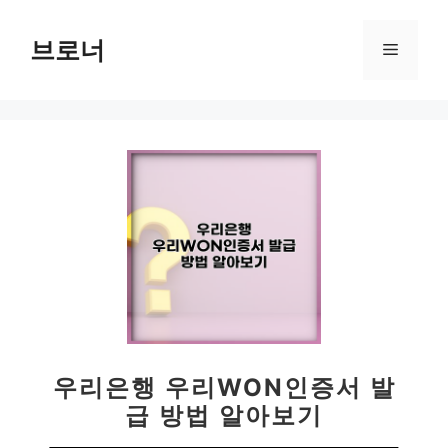
컨
텐
브로너
메
츠
로
뉴
건
너
뛰
기
우리은행 우리WON인증서 발
급 방법 알아보기