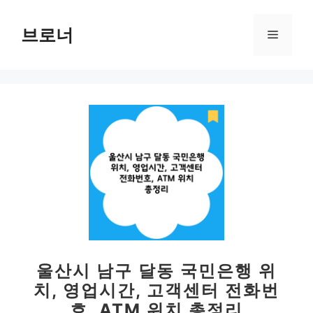
컨
텐
브로너
메
츠
로
뉴
건
너
뛰
기
울산시 남구 달동 국민은행 위
치, 영업시간, 고객센터 전화번
호, ATM 위치 총정리