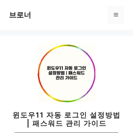
컨
텐
브로너
메
츠
로
뉴
건
너
뛰
기
윈도우11 자동 로그인 설정방법
| 패스워드 관리 가이드