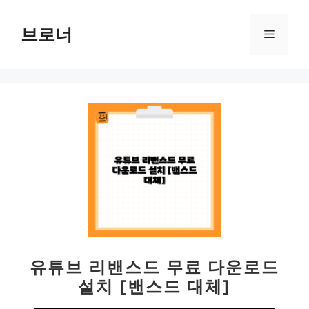
컨
텐
브로너
메
츠
로
뉴
건
너
뛰
기
유튜브 리밴스드 무료 다운로드
설치 [밴스드 대체]