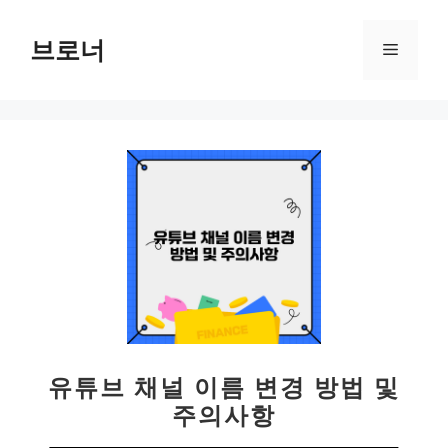
컨
텐
브로너
메
츠
로
뉴
건
너
뛰
기
유튜브 채널 이름 변경 방법 및
주의사항