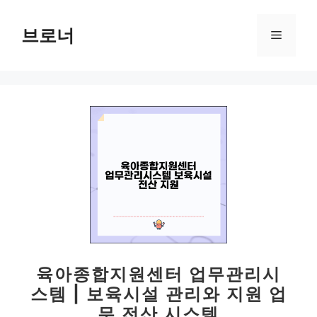
컨
텐
브로너
메
츠
로
뉴
건
너
뛰
기
육아종합지원센터 업무관리시
스템 | 보육시설 관리와 지원 업
무 전산 시스템