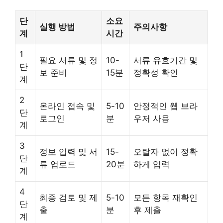
단
소요
실행 방법
주의사항
계
시간
1
필요 서류 및 정
10-
서류 유효기간 및
단
보 준비
15분
정확성 확인
계
2
온라인 접속 및
5-10
안정적인 웹 브라
단
로그인
분
우저 사용
계
3
정보 입력 및 서
15-
오탈자 없이 정확
단
류 업로드
20분
하게 입력
계
4
최종 검토 및 제
5-10
모든 항목 재확인
단
출
분
후 제출
계