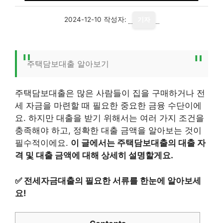
2024-12-10
작성자:
기자
주택담보대출 알아보기
주택담보대출은 많은 사람들이 집을 구매하거나 전
세 자금을 마련할 때 필요한 중요한 금융 수단이에
요. 하지만 대출을 받기 위해서는 여러 가지 조건을
충족해야 하고, 정확한 대출 금액을 알아보는 것이
필수적이에요.
이 글에서는 주택담보대출의 대출 자
격 및 대출 금액에 대해 상세히 설명할게요.
✅
전세자금대출의 필요한 서류를 한눈에 알아보세
요!