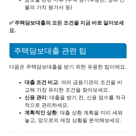
물의 가치 평가서 등)
✅
주택담보대출의 모든 조건을 지금 바로 알아보세
요.
주택담보대출 관련 팁
다음은 주택담보대출을 받기 위한 유용한 팁이에요.
대출 조건 비교
: 여러 금융기관의 조건을 비
교해 가장 유리한 조건을 찾아보세요.
신용 관리
: 대출을 받기 전, 신용 점수를 적극
적으로 관리하세요.
계획적인 상환
: 대출 상환 계획을 미리 세워
놓고, 앞으로의 재정 상황을 분석해보세요.