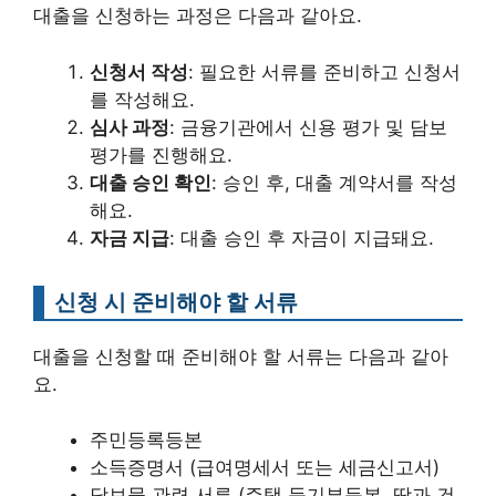
대출을 신청하는 과정은 다음과 같아요.
신청서 작성
: 필요한 서류를 준비하고 신청서
를 작성해요.
심사 과정
: 금융기관에서 신용 평가 및 담보
평가를 진행해요.
대출 승인 확인
: 승인 후, 대출 계약서를 작성
해요.
자금 지급
: 대출 승인 후 자금이 지급돼요.
신청 시 준비해야 할 서류
대출을 신청할 때 준비해야 할 서류는 다음과 같아
요.
주민등록등본
소득증명서 (급여명세서 또는 세금신고서)
담보물 관련 서류 (주택 등기부등본, 땅과 건