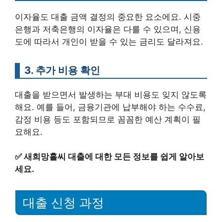
이자율도 대출 금액 결정의 중요한 요소에요. 시중
은행과 저축은행의 이자율은 다를 수 있으며, 신용
도에 따라서 개인이 받을 수 있는 금리도 달라져요.
3. 추가 비용 확인
대출을 받으면서 발생하는 부대 비용도 잊지 않도록
해요. 예를 들어, 금융기관에 납부해야 하는 수수료,
감정 비용 등도 포함되므로 꼼꼼한 예산 계획이 필
요해요.
✅
새희망홀씨 대출에 대한 모든 정보를 쉽게 알아보
세요.
대출 신청 과정