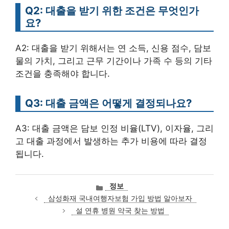
Q2: 대출을 받기 위한 조건은 무엇인가
요?
A2: 대출을 받기 위해서는 연 소득, 신용 점수, 담보
물의 가치, 그리고 근무 기간이나 가족 수 등의 기타
조건을 충족해야 합니다.
Q3: 대출 금액은 어떻게 결정되나요?
A3: 대출 금액은 담보 인정 비율(LTV), 이자율, 그리
고 대출 과정에서 발생하는 추가 비용에 따라 결정
됩니다.
카
정보
테
삼성화재 국내여행자보험 가입 방법 알아보자
고
설 연휴 병원 약국 찾는 방법
리