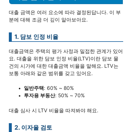
대출 금액은 여러 요소에 따라 결정된답니다. 이 부
분에 대해 조금 더 깊이 알아보아요.
1. 담보 인정 비율
대출금액은 주택의 평가 사정과 밀접한 관계가 있어
요. 대출을 위한 담보 인정 비율(LTV)이란 담보 물
건의 시가에 대한 대출금액 비율을 말해요. LTV는
보통 아래와 같은 범위를 갖고 있어요.
일반주택
: 60% ~ 80%
투자용 부동산
: 50% ~ 70%
대출 심사 시 LTV 비율을 따져봐야 해요.
2. 이자율 검토