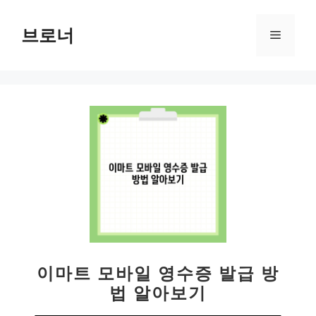
컨
텐
브로너
메
츠
로
뉴
건
너
뛰
기
이마트 모바일 영수증 발급 방
법 알아보기