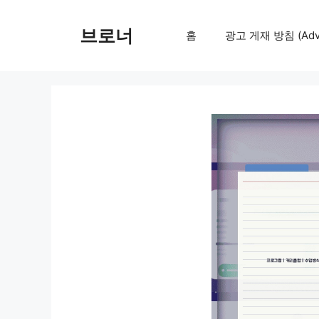
컨
텐
브로너
홈
광고 게재 방침 (Adver
츠
로
건
너
뛰
기