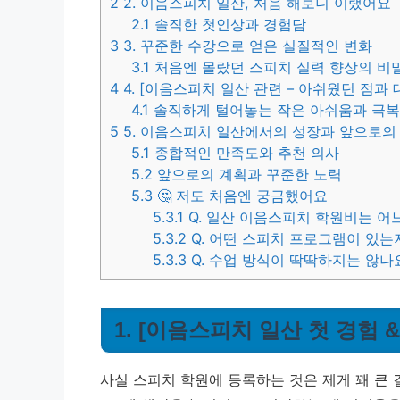
2
2. 이음스피치 일산, 처음 해보니 이랬어요
2.1
솔직한 첫인상과 경험담
3
3. 꾸준한 수강으로 얻은 실질적인 변화
3.1
처음엔 몰랐던 스피치 실력 향상의 비
4
4. [이음스피치 일산 관련 – 아쉬웠던 점과 
4.1
솔직하게 털어놓는 작은 아쉬움과 극
5
5. 이음스피치 일산에서의 성장과 앞으로의
5.1
종합적인 만족도와 추천 의사
5.2
앞으로의 계획과 꾸준한 노력
5.3
🤔 저도 처음엔 궁금했어요
5.3.1
Q. 일산 이음스피치 학원비는 어
5.3.2
Q. 어떤 스피치 프로그램이 있는
5.3.3
Q. 수업 방식이 딱딱하지는 않나
1. [이음스피치 일산 첫 경험 
사실 스피치 학원에 등록하는 것은 제게 꽤 큰 