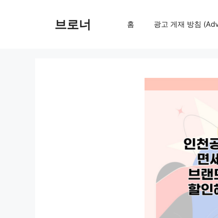
컨
텐
브로너
홈
광고 게재 방침 (Adver
츠
로
건
너
뛰
기