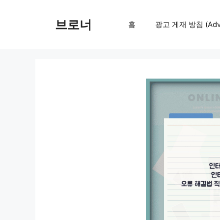
컨
텐
브로너
홈
광고 게재 방침 (Adver
츠
로
건
너
뛰
기