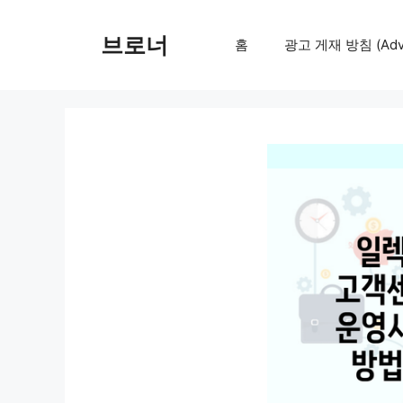
컨
텐
브로너
홈
광고 게재 방침 (Adver
츠
로
건
너
뛰
기