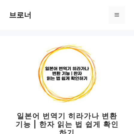
컨
텐
브로너
메
츠
로
뉴
건
너
뛰
기
일본어 번역기 히라가나 변환
기능 | 한자 읽는 법 쉽게 확인
하기