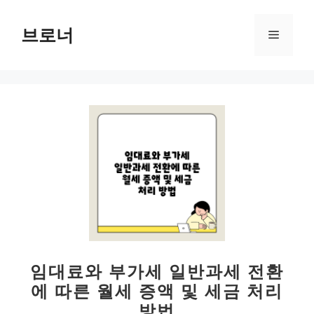
컨
텐
브로너
메
츠
로
뉴
건
너
뛰
기
임대료와 부가세 일반과세 전환
에 따른 월세 증액 및 세금 처리
방법