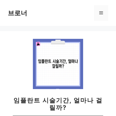
컨
텐
브로너
메
츠
로
뉴
건
너
뛰
기
임플란트 시술기간, 얼마나 걸
릴까?