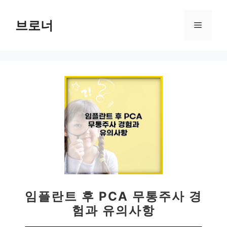
컨
텐
브로너
메
츠
로
뉴
건
너
뛰
기
임플란트 후 PCA 무통주사 경
험과 유의사항