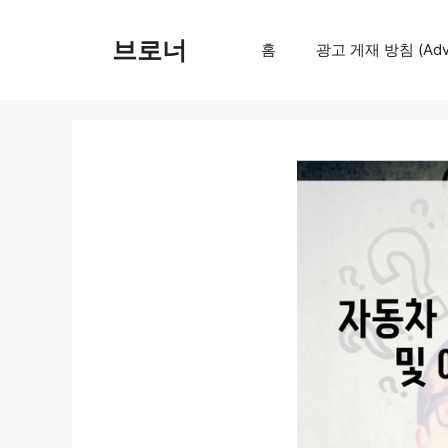
컨
텐
브로너
홈
광고 게재 방침 (Adver
츠
로
건
너
뛰
기