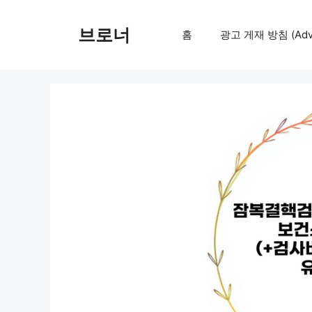
컨
텐
브로너
홈
광고 게재 방침 (Adver
츠
로
건
너
뛰
기