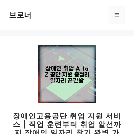
컨
텐
브로너
메
츠
로
뉴
건
너
뛰
기
장애인고용공단 취업 지원 서비
스 | 직업 훈련부터 취업 알선까
지 장애인 일자리 찾기 완벽 가