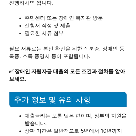
진행하시면 됩니다.
주민센터 또는 장애인 복지관 방문
신청서 작성 및 제출
필요한 서류 첨부
필요 서류로는 본인 확인을 위한 신분증, 장애인 등
록증, 소득 증명서 등이 포함됩니다.
✅
장애인 자립자금 대출의 모든 조건과 절차를 알아
보세요.
추가 정보 및 유의 사항
대출금리는 보통 낮은 편이며, 정부의 지원을
받습니다.
상환 기간은 일반적으로 5년에서 10년까지