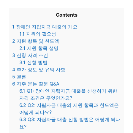
Contents
1
장애인 자립자금 대출의 개요
1.1
지원의 필요성
2
지원 항목 및 한도액
2.1
지원 항목 설명
3
신청 자격 조건
3.1
신청 방법
4
추가 정보 및 유의 사항
5
결론
6
자주 묻는 질문 Q&A
6.1
Q1: 장애인 자립자금 대출을 신청하기 위한
자격 조건은 무엇인가요?
6.2
Q2: 자립자금 대출의 지원 항목과 한도액은
어떻게 되나요?
6.3
Q3: 자립자금 대출 신청 방법은 어떻게 되나
요?