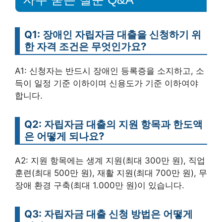
Q1: 장애인 자립자금 대출을 신청하기 위
한 자격 조건은 무엇인가요?
A1: 신청자는 반드시 장애인 등록증을 소지하고, 소
득이 일정 기준 이하이며 신용도가 기준 이하여야
합니다.
Q2: 자립자금 대출의 지원 항목과 한도액
은 어떻게 되나요?
A2: 지원 항목에는 생계 지원(최대 300만 원), 직업
훈련(최대 500만 원), 재활 지원(최대 700만 원), 무
장애 환경 구축(최대 1.000만 원)이 있습니다.
Q3: 자립자금 대출 신청 방법은 어떻게