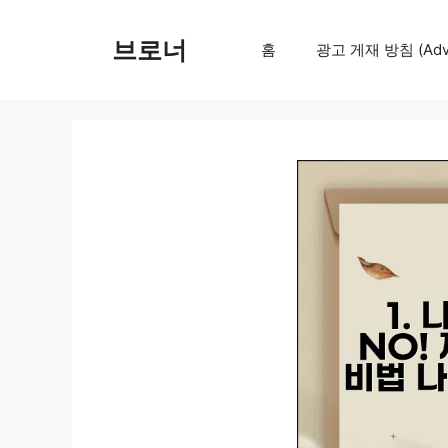
컨
텐
브로너
홈
광고 게재 방침 (Adver
츠
로
건
너
뛰
기