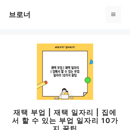
컨
텐
브로너
메
츠
로
뉴
건
너
뛰
기
재택 부업 | 재택 일자리 | 집에
서 할 수 있는 부업 일자리 10가
지 꿀팁