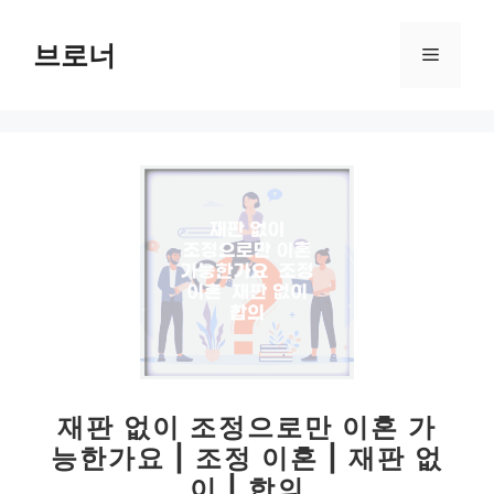
컨
텐
브로너
메
츠
로
뉴
건
너
뛰
기
재판 없이 조정으로만 이혼 가
능한가요 | 조정 이혼 | 재판 없
이 | 합의