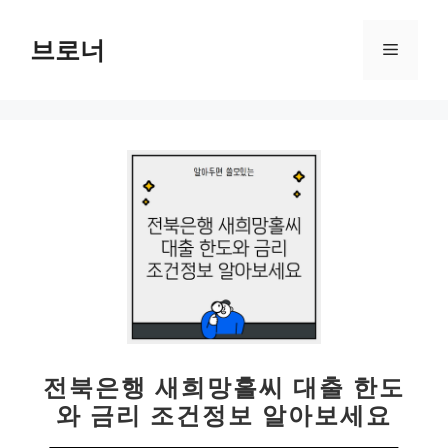
컨
텐
브로너
메
츠
로
뉴
건
너
뛰
기
전북은행 새희망홀씨 대출 한도
와 금리 조건정보 알아보세요