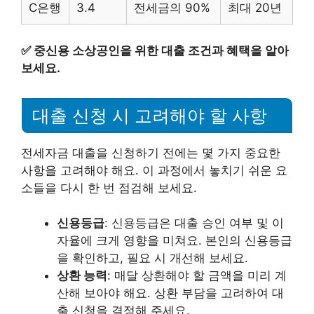
C은행
3.4
전세금의 90%
최대 20년
✅
중신용 소상공인을 위한 대출 조건과 혜택을 알아
보세요.
대출 신청 시 고려해야 할 사항
전세자금 대출을 신청하기 전에는 몇 가지 중요한
사항을 고려해야 해요. 이 과정에서 놓치기 쉬운 요
소들을 다시 한 번 점검해 보세요.
신용등급
: 신용등급은 대출 승인 여부 및 이
자율에 크게 영향을 미쳐요. 본인의 신용등급
을 확인하고, 필요 시 개선해 보세요.
상환 능력
: 매달 상환해야 할 금액을 미리 계
산해 보아야 해요. 상환 부담을 고려하여 대
출 신청을 결정해 주세요.