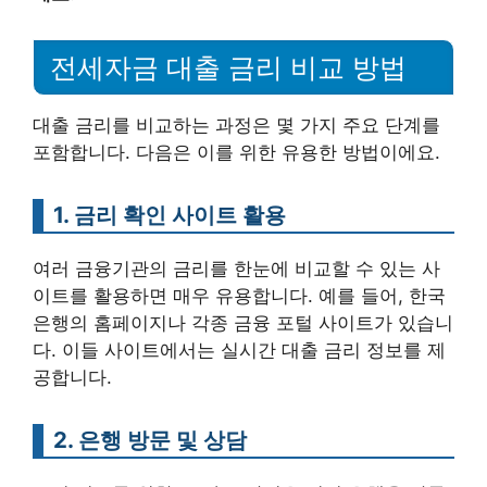
전세자금 대출 금리 비교 방법
대출 금리를 비교하는 과정은 몇 가지 주요 단계를
포함합니다. 다음은 이를 위한 유용한 방법이에요.
1. 금리 확인 사이트 활용
여러 금융기관의 금리를 한눈에 비교할 수 있는 사
이트를 활용하면 매우 유용합니다. 예를 들어, 한국
은행의 홈페이지나 각종 금융 포털 사이트가 있습니
다. 이들 사이트에서는 실시간 대출 금리 정보를 제
공합니다.
2. 은행 방문 및 상담