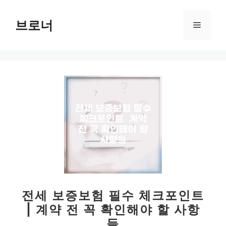
컨
텐
브로너
메
츠
로
뉴
건
너
뛰
기
전세 보증보험 필수 체크포인트
| 계약 전 꼭 확인해야 할 사항
들