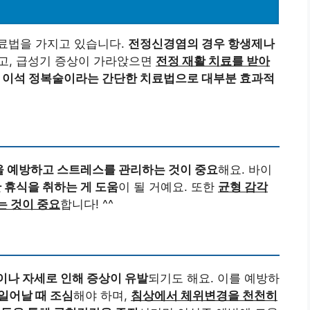
료법을 가지고 있습니다.
전정신경염의 경우 항생제나
있고, 급성기 증상이 가라앉으면
전정 재활 치료를 받아
 이석 정복술이라는 간단한 치료법으로 대부분 효과적
을 예방하고 스트레스를 관리하는 것이 중요
해요. 바이
 휴식을 취하는 게 도움
이 될 거예요. 또한
균형 감각
는 것이 중요
합니다! ^^
이나 자세로 인해 증상이 유발
되기도 해요. 이를 예방하
일어날 때 조심
해야 하며,
침상에서 체위변경을 천천히