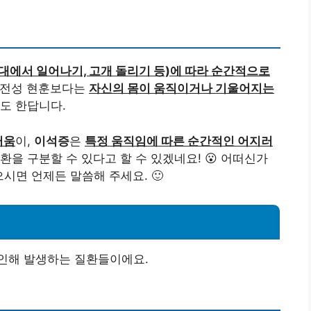
침대에서 일어나기, 고개 돌리기 등)에 따라 순간적으로
회전성 현훈보다는
자신의 몸이 움직이거나 기울어지는
도 한답니다.
러움
이,
이석증
은
특정 움직임에 따른 순간적인 어지러
환을 구분할 수 있다고 할 수 있겠네요! 😮 어떠신가
으시면 언제든 말씀해 주세요. 🙂
 인해 발생하는 질환들이에요.