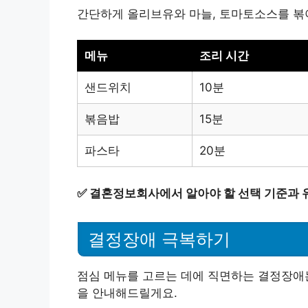
간단하게 올리브유와 마늘, 토마토소스를 볶아서
메뉴
조리 시간
샌드위치
10분
볶음밥
15분
파스타
20분
✅
결혼정보회사에서 알아야 할 선택 기준과 
결정장애 극복하기
점심 메뉴를 고르는 데에 직면하는 결정장애는
을 안내해드릴게요.