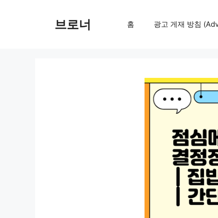
컨
텐
브로너
홈
광고 게재 방침 (Adver
츠
로
건
너
뛰
기