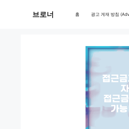
컨
텐
브로너
홈
광고 게재 방침 (Adver
츠
로
건
너
뛰
기