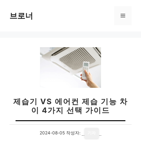
컨
텐
브로너
메
츠
로
뉴
건
너
뛰
기
제습기 VS 에어컨 제습 기능 차
이 4가지 선택 가이드
2024-08-05
작성자:
기자