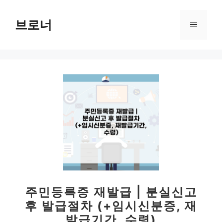
컨
텐
브로너
메
츠
로
뉴
건
너
뛰
기
주민등록증 재발급 | 분실신고
후 발급절차 (+임시신분증, 재
발급기간, 수령)