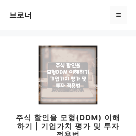
컨
텐
브로너
메
츠
로
뉴
건
너
뛰
기
주식 할인율 모형(DDM) 이해
하기 | 기업가치 평가 및 투자
적용법