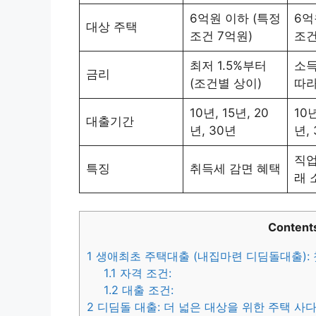
6억원 이하 (특정
6억
대상 주택
조건 7억원)
조건
최저 1.5%부터
소득
금리
(조건별 상이)
따라
10년, 15년, 20
10년
대출기간
년, 30년
년,
직업
특징
취득세 감면 혜택
래 
Content
1
생애최초 주택대출 (내집마련 디딤돌대출): 
1.1
자격 조건:
1.2
대출 조건:
2
디딤돌 대출: 더 넓은 대상을 위한 주택 사