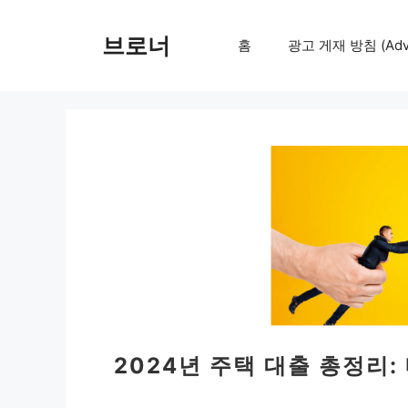
컨
텐
브로너
홈
광고 게재 방침 (Adver
츠
로
건
너
뛰
기
2024년 주택 대출 총정리: