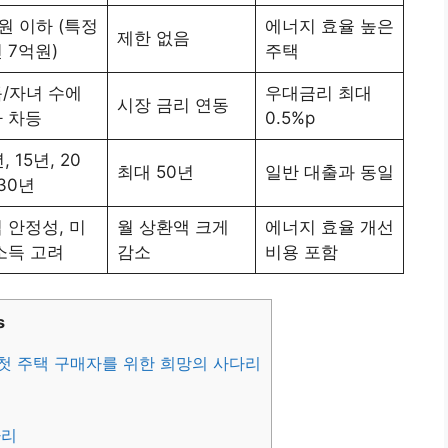
원 이하 (특정
에너지 효율 높은
제한 없음
 7억원)
주택
/자녀 수에
우대금리 최대
시장 금리 연동
 차등
0.5%p
, 15년, 20
최대 50년
일반 대출과 동일
 30년
 안정성, 미
월 상환액 크게
에너지 효율 개선
소득 고려
감소
비용 포함
s
첫 주택 구매자를 위한 희망의 사다리
다리