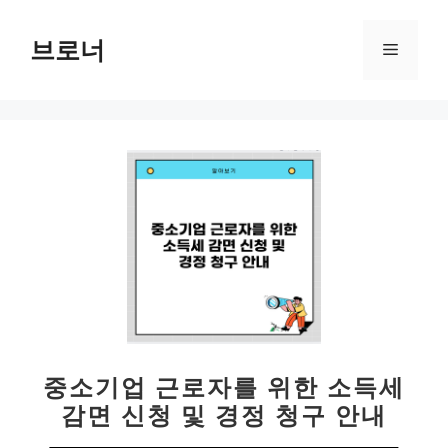
컨
텐
브로너
메
츠
로
뉴
건
너
뛰
기
중소기업 근로자를 위한 소득세
감면 신청 및 경정 청구 안내