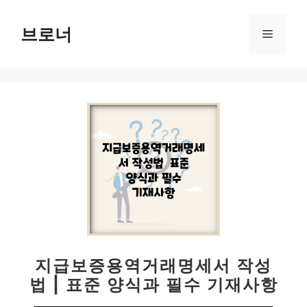
컨
텐
브로너
메
츠
로
뉴
건
너
뛰
기
지급보증용역거래명세서 작성
법 | 표준 양식과 필수 기재사항