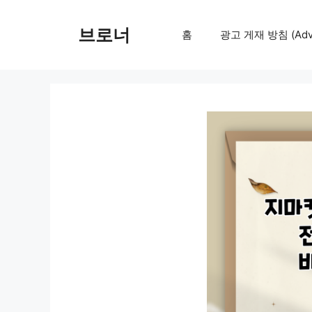
컨
텐
브로너
홈
광고 게재 방침 (Adver
츠
로
건
너
뛰
기