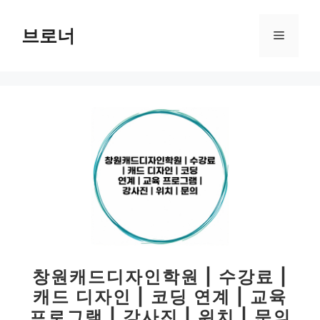
컨
텐
브로너
메
츠
로
뉴
건
너
뛰
기
창원캐드디자인학원 | 수강료 |
캐드 디자인 | 코딩 연계 | 교육
프로그램 | 강사진 | 위치 | 문의