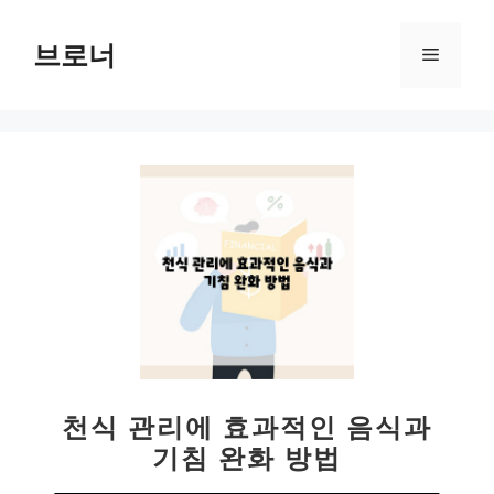
컨
텐
브로너
메
츠
로
뉴
건
너
뛰
기
천식 관리에 효과적인 음식과
기침 완화 방법