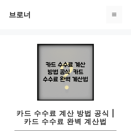
컨
텐
브로너
메
츠
로
뉴
건
너
뛰
기
카드 수수료 계산 방법 공식 |
카드 수수료 완벽 계산법