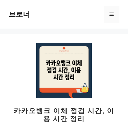
컨
텐
브로너
메
츠
로
뉴
건
너
뛰
기
카카오뱅크 이체 점검 시간, 이
용 시간 정리