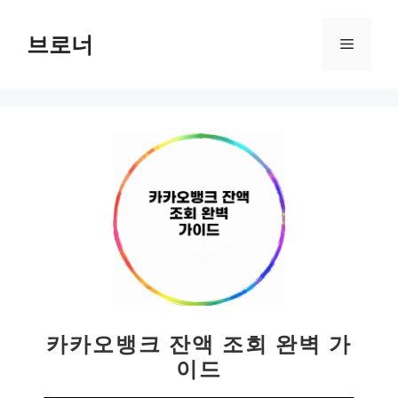
컨
텐
브로너
메
츠
로
뉴
건
너
뛰
기
카카오뱅크 잔액 조회 완벽 가
이드