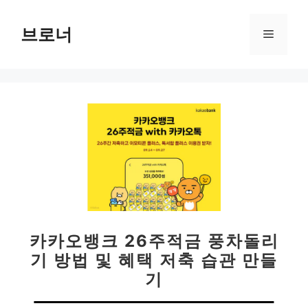
컨
텐
브로너
메
츠
로
뉴
건
너
뛰
기
카카오뱅크 26주적금 풍차돌리
기 방법 및 혜택 저축 습관 만들
기