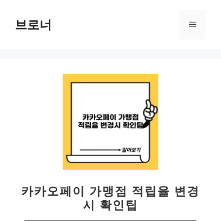
컨
텐
브로너
메
츠
로
뉴
건
너
뛰
기
카카오페이 가맹점 적립율 변경
시 확인팁