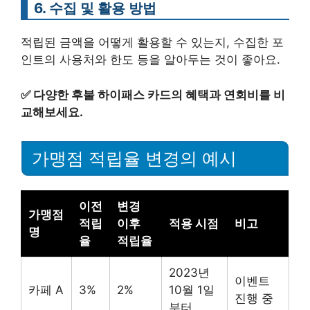
6. 수집 및 활용 방법
적립된 금액을 어떻게 활용할 수 있는지, 수집한 포
인트의 사용처와 한도 등을 알아두는 것이 좋아요.
✅
다양한 후불 하이패스 카드의 혜택과 연회비를 비
교해보세요.
가맹점 적립율 변경의 예시
이전
변경
가맹점
적립
이후
적용 시점
비고
명
율
적립율
2023년
이벤트
카페 A
3%
2%
10월 1일
진행 중
부터