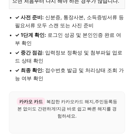
으면 처음부터 다시 해야 하는 경우가 많습니다.
✓ 사전 준비:
신분증, 통장사본, 소득증빙서류 등
필요서류 모두 스캔 또는 사진 준비
✓ 1단계 확인:
로그인 성공 및 본인인증 완료 여
부 확인
✓ 중간 점검:
입력정보 정확성 및 첨부파일 업로
드 상태 확인
✓ 최종 확인:
접수번호 발급 및 처리상태 조회 가
능 여부 확인
카카오 카드
복잡한 카카오카드 해지,주민등록등
본 없이도 간편하게!지금 바로 쉽고 빠른 해지를 경
험하세요.