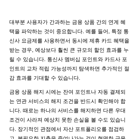
대부분 사용자가 간과하는 금융 상품 간의 연계 혜
택을 파악하는 것이 중요합니다. 예를 들어, 특정 통
신사 요금제를 사용하면서 동시에 제휴 카드 혜택을
받는 경우, 예상보다 훨씬 큰 규모의 할인 효과를 누
릴 수 있습니다. 통신사 멤버십 포인트와 카드사 포
인트의 교차 적립 가능성까지 탐색하면 추가적인 절
감 효과를 기대할 수 있습니다.
금융 상품 해지 시에는 잔여 포인트나 자동 결제되
는 연관 서비스의 해지 조건을 반드시 확인해야 합
니다. 때로는 하나의 서비스를 해지하면 다른 우대
조건이 사라져 예상치 못한 손실을 볼 수도 있습니
다. 장기적인 관점에서 자산 포트폴리오를 점검하
고, 불필요한 지출을 줄여나가는 것이 현명한 금융