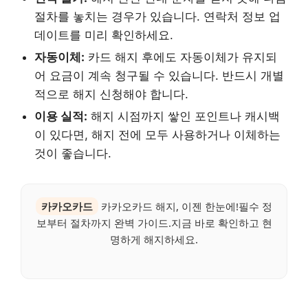
절차를 놓치는 경우가 있습니다. 연락처 정보 업
데이트를 미리 확인하세요.
자동이체:
카드 해지 후에도 자동이체가 유지되
어 요금이 계속 청구될 수 있습니다. 반드시 개별
적으로 해지 신청해야 합니다.
이용 실적:
해지 시점까지 쌓인 포인트나 캐시백
이 있다면, 해지 전에 모두 사용하거나 이체하는
것이 좋습니다.
카카오카드
카카오카드 해지, 이젠 한눈에!필수 정
보부터 절차까지 완벽 가이드.지금 바로 확인하고 현
명하게 해지하세요.