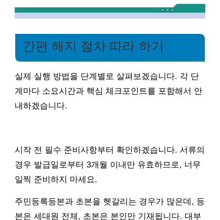
간편 해지 절차 따라 하기
실제 실행 방법을 단계별로 살펴보겠습니다. 각 단
계마다 소요시간과 핵심 체크포인트를 포함해서 안
내하겠습니다.
시작 전 필수 준비사항부터 확인하겠습니다. 서류의
경우 발급일로부터 3개월 이내만 유효하므로, 너무
일찍 준비하지 마세요.
주민등록등본과 초본을 헷갈리는 경우가 많은데, 등
본은 세대원 전체, 초본은 본인만 기재됩니다. 대부