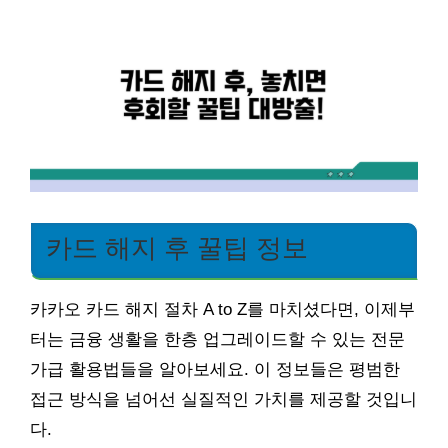
카드 해지 후 꿀팁 정보
카카오 카드 해지 절차 A to Z를 마치셨다면, 이제부
터는 금융 생활을 한층 업그레이드할 수 있는 전문
가급 활용법들을 알아보세요. 이 정보들은 평범한
접근 방식을 넘어선 실질적인 가치를 제공할 것입니
다.