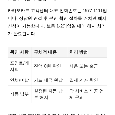
카카오카드 고객센터 대표 전화번호는 1577-1111입
니다. 상담원 연결 후 본인 확인 절차를 거치면 해지
신청이 가능합니다. 보통 1-2영업일 내에 해지 처리
가 완료됩니다.
확인 사항
구체적 내용
처리 방법
포인트/캐
잔액 0원 확인
사용 또는 출금
시백
연체/미납
카드 대금 완납
결제 계좌 확인
설정된 자동 납
각 서비스 제공 업
자동 납부
부 해지
체 문의