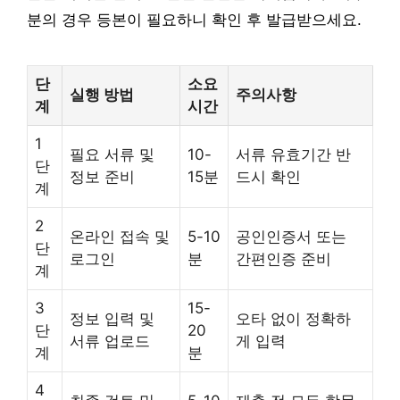
분의 경우 등본이 필요하니 확인 후 발급받으세요.
단
소요
실행 방법
주의사항
계
시간
1
필요 서류 및
10-
서류 유효기간 반
단
정보 준비
15분
드시 확인
계
2
온라인 접속 및
5-10
공인인증서 또는
단
로그인
분
간편인증 준비
계
3
15-
정보 입력 및
오타 없이 정확하
단
20
서류 업로드
게 입력
계
분
4