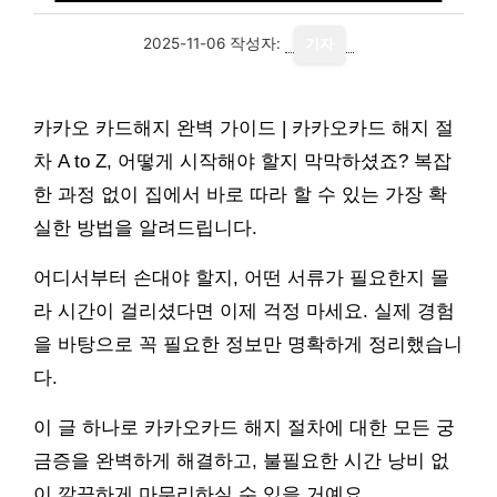
2025-11-06
작성자:
기자
카카오 카드해지 완벽 가이드 | 카카오카드 해지 절
차 A to Z, 어떻게 시작해야 할지 막막하셨죠? 복잡
한 과정 없이 집에서 바로 따라 할 수 있는 가장 확
실한 방법을 알려드립니다.
어디서부터 손대야 할지, 어떤 서류가 필요한지 몰
라 시간이 걸리셨다면 이제 걱정 마세요. 실제 경험
을 바탕으로 꼭 필요한 정보만 명확하게 정리했습니
다.
이 글 하나로 카카오카드 해지 절차에 대한 모든 궁
금증을 완벽하게 해결하고, 불필요한 시간 낭비 없
이 깔끔하게 마무리하실 수 있을 거예요.