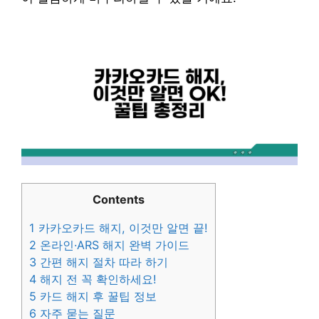
Contents
1
카카오카드 해지, 이것만 알면 끝!
2
온라인·ARS 해지 완벽 가이드
3
간편 해지 절차 따라 하기
4
해지 전 꼭 확인하세요!
5
카드 해지 후 꿀팁 정보
6
자주 묻는 질문