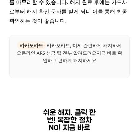
를 마무리할 수 있습니다. 해지 완료 후에는 카드사
로부터 해지 확인 문자를 받게 되니 이를 통해 최종
확인하는 것이 좋습니다.
카카오카드
카카오카드, 이제 간편하게 해지하세
요온라인·ARS 성공 팁 전부 알려드려요지금 바로 확
인하고 편하게 해지하세요