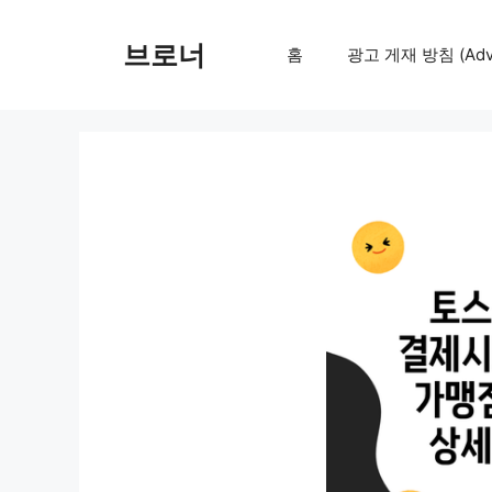
컨
텐
브로너
홈
광고 게재 방침 (Adver
츠
로
건
너
뛰
기