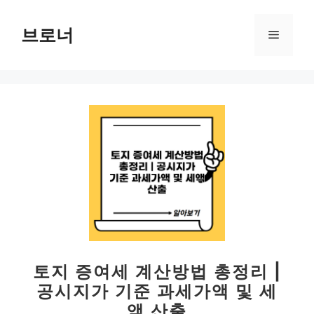
컨
텐
브로너
메
츠
로
뉴
건
너
뛰
기
토지 증여세 계산방법 총정리 |
공시지가 기준 과세가액 및 세
액 산출