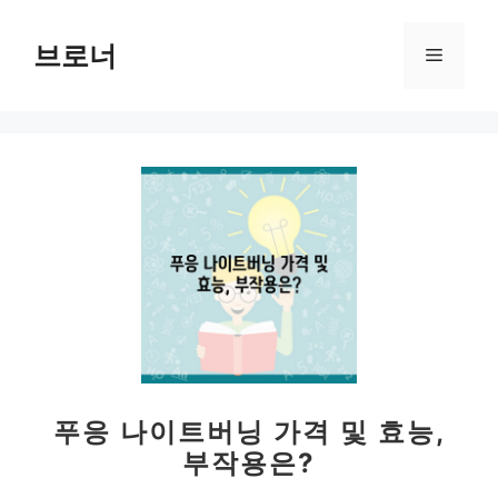
컨
텐
브로너
메
츠
로
뉴
건
너
뛰
기
푸응 나이트버닝 가격 및 효능,
부작용은?